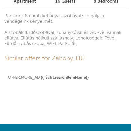
Apartment
16
Guests
8
Bedrooms
Panziónk 8 darab két ágyas szobával szolgálja a
vendégeink kényelmét.
A szobák fürdőszobával, zuhanyzóval és wc -vel vannak
ellátva. Ellátás nélküli szálláshely. Lehetőségek: Tévé,
Fürdőszobás szoba, WIFI, Parkolás,
Similar offers for Záhony, HU
OFFER.MORE_AD
{{::$ctrl.searchItemName}}