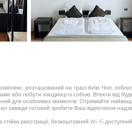
комплекс, розташований на трасі Київ-Чоп, поблиз
ами або побути наодинці із собою. Втекти від буд
рений для особливих моментів. Отримайте найвищ
нал завжди готовий зробити Ваш відпочинок над
стійка реєстрації, безкоштовний Wi-Fi доступний 