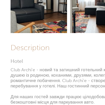
Description
Hotel
Club Archi'e - новий та затишний готельний 
душею із родиною, коханими, друзями, колег
романтичне побачення. Club Archi'e - ство
перебування у готелі. Наш гостинний персо
Для наших гостей завжди працює цілодобова 
безкоштовні місця для паркування авто.