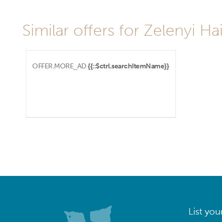
Similar offers for Zelenyi Ha
OFFER.MORE_AD
{{::$ctrl.searchItemName}}
List you