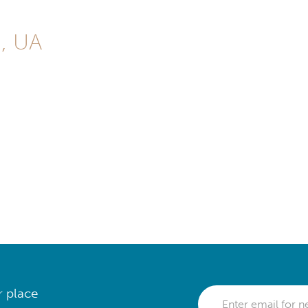
i, UA
r place