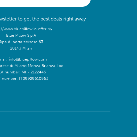
sletter to get the best deals right away
://www.bluepillow.in offer by
Blue Pillow S.p.A
Ripa di porta ticinese 63
20143 Milan
mail: info@bluepillow.com
prese di Milano Monza Brianza Lodi
EA number: MI - 2122445
T number: IT09929610963