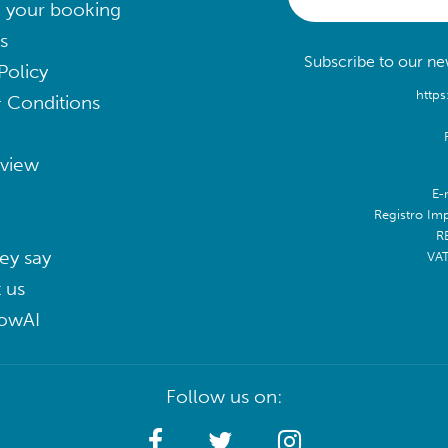
 your booking
s
Subscribe to our new
Policy
https
 Conditions
eview
E-
Registro Im
R
ey say
VA
 us
lowAI
Follow us on: